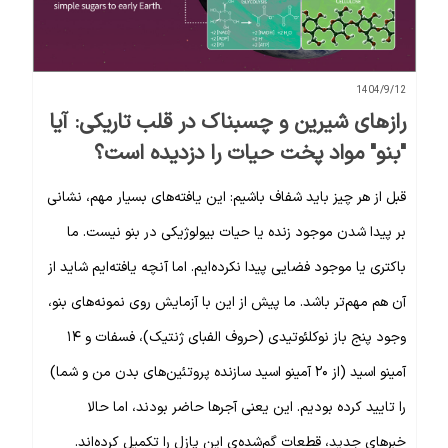
1404/9/12
رازهای شیرین و چسبناک در قلب تاریکی: آیا
"بنو" مواد پخت حیات را دزدیده است؟
قبل از هر چیز باید شفاف باشیم: این یافته‌های بسیار مهم، نشانی
بر پیدا شدن موجود زنده یا حیات بیولوژیکی در بنو نیست. ما
باکتری یا موجود فضایی پیدا نکرده‌ایم. اما آنچه یافته‌ایم شاید از
آن هم مهم‌تر باشد. ما پیش از این با آزمایش روی نمونه‌های بنو،
وجود پنج باز نوکلئوتیدی (حروف الفبای ژنتیک)، فسفات و ۱۴
آمینو اسید (از ۲۰ آمینو اسید سازنده پروتئین‌های بدن من و شما)
را تایید کرده بودیم. این یعنی آجرها حاضر بودند، اما حالا
خبرهای جدید، قطعات گم‌شده‌ی این پازل را تکمیل کرده‌اند.