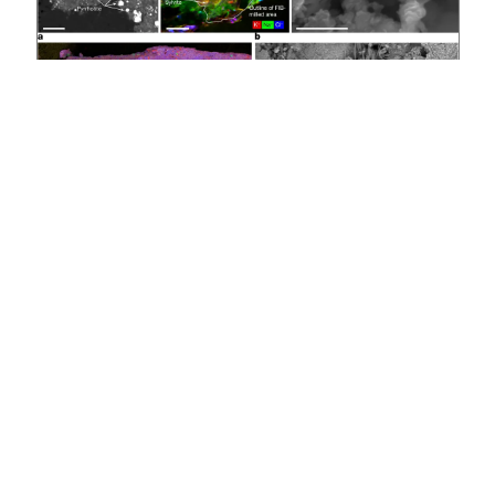
1403/11/11
سه کشف بنو: نمک‌های سدیم، ۱۴
آمینواسید و ۵ باز نوکلئوتیدی، و احتمال
توازن کایرالیته
در بررسی نمونه‌های سیارک بنو، سه یافتهٔ مهم مطرح شده است: