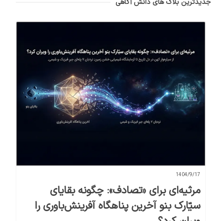
جدیدترین بلاگ های دانش آگاهی
1404/9/17
مرثیه‌ای برای «تصادف»: چگونه بقایای
سیّارک بنو آخرین پناهگاه آفرینش‌باوری را