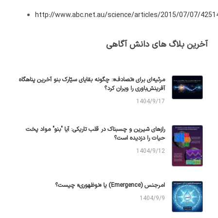
http://www.abc.net.au/science/articles/2015/07/07/425
آخرین بلاگ های دانش آگاهی
مرثیه‌ای برای «تصادف»: چگونه بقایای سیّارک بنو آخرین پناهگاه
آفرینش‌باوری را ویران کرد؟
1404/9/17
رازهای شیرین و چسبناک در قلب تاریکی: آیا "بنو" مواد پخت
حیات را دزدیده است؟
1404/9/12
امرجنس (Emergence) یا «نوظهوری» چیست؟
1404/9/9