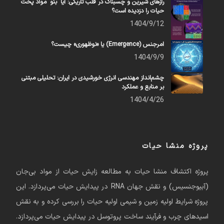
رازهای شیرین و چسبناک در قلب تاریکی: آیا "بنو" مواد پخت
حیات را دزدیده است؟
1404/9/12
امرجنس (Emergence) یا «نوظهوری» چیست؟
1404/9/9
چشم‌انداز مهندسی انرژی خورشیدی در ایران: تحلیلی مبتنی
بر منابع و عملکرد
1404/4/26
پروژه منشا حیات
پروژه اکتشاف منشا حیات به مطالعه زایش حیات از مواد بی‌جان
(آبیوجنسیس) و نقش جهان RNA در پیدایش حیات می‌پردازد. این
پروژه شرایط اولیه زمین و شیمی اولیه حیات را بررسی کرده و به نقش
اسیدهای چرب و فرآیند ساخت پروتوسل در پیدایش حیات می‌پردازد.