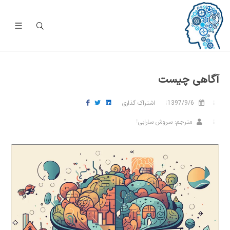
آگاهی چیست
1397/9/6
اشتراک گذاری
مترجم: سروش سارابی