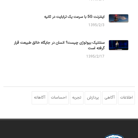
اینترنت 5G با سرعت یک ترابایت در ثانیه
1395/2/3
سنتتیک بیولوژی چیست؟ انسان در جایگاه خالق طبیعت قرار
گرفته است
1395/2/17
اطلاعات
آگاهی
پردازش
تجربه
احساسات
آگاهانه