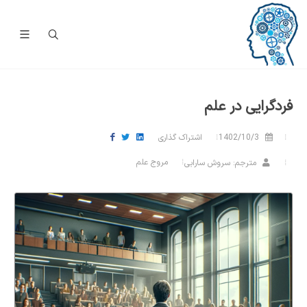
فردگرایی در علم
1402/10/3
اشتراک گذاری
مروج علم
مترجم: سروش سارابی