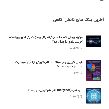
آخرین بلاگ های دانش آگاهی
مرثیه‌ای برای «تصادف»: چگونه بقایای سیّارک بنو آخرین پناهگاه
آفرینش‌باوری را ویران کرد؟
1404/9/17
رازهای شیرین و چسبناک در قلب تاریکی: آیا "بنو" مواد پخت
حیات را دزدیده است؟
1404/9/12
امرجنس (Emergence) یا «نوظهوری» چیست؟
1404/9/9