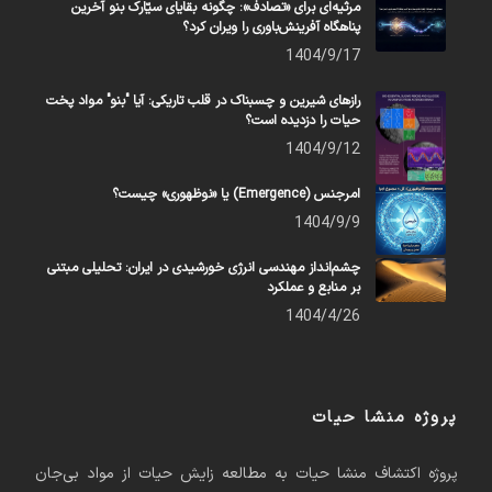
مرثیه‌ای برای «تصادف»: چگونه بقایای سیّارک بنو آخرین
پناهگاه آفرینش‌باوری را ویران کرد؟
1404/9/17
رازهای شیرین و چسبناک در قلب تاریکی: آیا "بنو" مواد پخت
حیات را دزدیده است؟
1404/9/12
امرجنس (Emergence) یا «نوظهوری» چیست؟
1404/9/9
چشم‌انداز مهندسی انرژی خورشیدی در ایران: تحلیلی مبتنی
بر منابع و عملکرد
1404/4/26
پروژه منشا حیات
پروژه اکتشاف منشا حیات به مطالعه زایش حیات از مواد بی‌جان