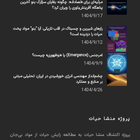
مرثیه‌ای برای «تصادف»: چگونه بقایای سیّارک بنو آخرین
پناهگاه آفرینش‌باوری را ویران کرد؟
1404/9/17
رازهای شیرین و چسبناک در قلب تاریکی: آیا "بنو" مواد پخت
حیات را دزدیده است؟
1404/9/12
امرجنس (Emergence) یا «نوظهوری» چیست؟
1404/9/9
چشم‌انداز مهندسی انرژی خورشیدی در ایران: تحلیلی مبتنی
بر منابع و عملکرد
1404/4/26
پروژه منشا حیات
پروژه اکتشاف منشا حیات به مطالعه زایش حیات از مواد بی‌جان