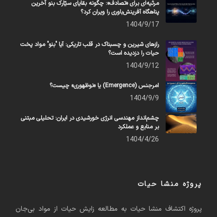
مرثیه‌ای برای «تصادف»: چگونه بقایای سیّارک بنو آخرین
پناهگاه آفرینش‌باوری را ویران کرد؟
1404/9/17
رازهای شیرین و چسبناک در قلب تاریکی: آیا "بنو" مواد پخت
حیات را دزدیده است؟
1404/9/12
امرجنس (Emergence) یا «نوظهوری» چیست؟
1404/9/9
چشم‌انداز مهندسی انرژی خورشیدی در ایران: تحلیلی مبتنی
بر منابع و عملکرد
1404/4/26
پروژه منشا حیات
پروژه اکتشاف منشا حیات به مطالعه زایش حیات از مواد بی‌جان