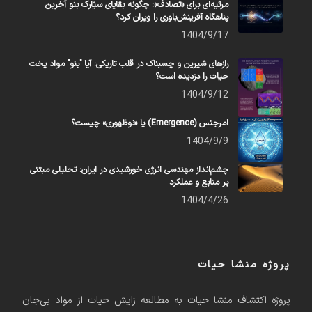
مرثیه‌ای برای «تصادف»: چگونه بقایای سیّارک بنو آخرین
پناهگاه آفرینش‌باوری را ویران کرد؟
1404/9/17
رازهای شیرین و چسبناک در قلب تاریکی: آیا "بنو" مواد پخت
حیات را دزدیده است؟
1404/9/12
امرجنس (Emergence) یا «نوظهوری» چیست؟
1404/9/9
چشم‌انداز مهندسی انرژی خورشیدی در ایران: تحلیلی مبتنی
بر منابع و عملکرد
1404/4/26
پروژه منشا حیات
پروژه اکتشاف منشا حیات به مطالعه زایش حیات از مواد بی‌جان