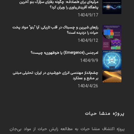
مرثیه‌ای برای «تصادف»: چگونه بقایای سیّارک بنو آخرین
پناهگاه آفرینش‌باوری را ویران کرد؟
1404/9/17
رازهای شیرین و چسبناک در قلب تاریکی: آیا "بنو" مواد پخت
حیات را دزدیده است؟
1404/9/12
امرجنس (Emergence) یا «نوظهوری» چیست؟
1404/9/9
چشم‌انداز مهندسی انرژی خورشیدی در ایران: تحلیلی مبتنی
بر منابع و عملکرد
1404/4/26
پروژه منشا حیات
پروژه اکتشاف منشا حیات به مطالعه زایش حیات از مواد بی‌جان