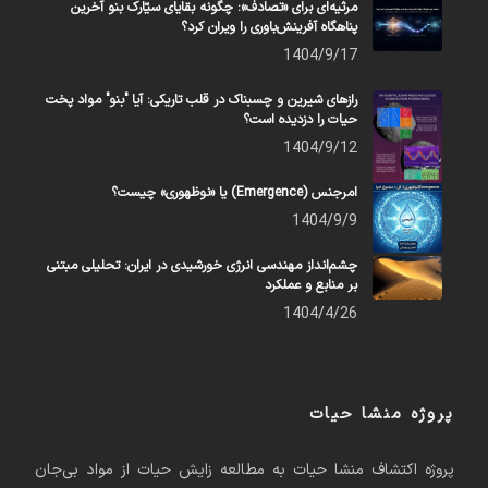
مرثیه‌ای برای «تصادف»: چگونه بقایای سیّارک بنو آخرین
پناهگاه آفرینش‌باوری را ویران کرد؟
1404/9/17
رازهای شیرین و چسبناک در قلب تاریکی: آیا "بنو" مواد پخت
حیات را دزدیده است؟
1404/9/12
امرجنس (Emergence) یا «نوظهوری» چیست؟
1404/9/9
چشم‌انداز مهندسی انرژی خورشیدی در ایران: تحلیلی مبتنی
بر منابع و عملکرد
1404/4/26
پروژه منشا حیات
پروژه اکتشاف منشا حیات به مطالعه زایش حیات از مواد بی‌جان