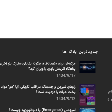
جدیدترین بلاگ ها
مرثیه‌ای برای «تصادف»: چگونه بقایای سیّارک بنو آخری
پناهگاه آفرینش‌باوری را ویران کرد؟
1404/9/17
رازهای شیرین و چسبناک در قلب تاریکی: آیا "بنو" مواد
م
پخت حیات را دزدیده است؟
 و
1404/9/12
امرجنس (Emergence) یا «نوظهوری» چیست؟