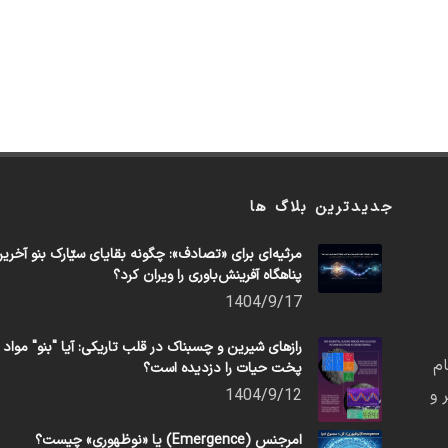
جدیدترین بلاگ ها
مرثیه‌ای برای «تصادف»: چگونه بقایای سیّارک بنو آخری
پناهگاه آفرینش‌باوری را ویران کرد؟
1404/9/17
رازهای شیرین و چسبناک در قلب تاریکی: آیا "بنو" مواد
م
پخت حیات را دزدیده است؟
 و
1404/9/12
امرجنس (Emergence) یا «نوظهوری» چیست؟