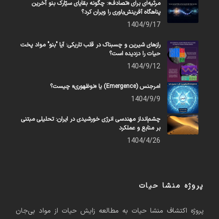
مرثیه‌ای برای «تصادف»: چگونه بقایای سیّارک بنو آخرین
پناهگاه آفرینش‌باوری را ویران کرد؟
1404/9/17
رازهای شیرین و چسبناک در قلب تاریکی: آیا "بنو" مواد پخت
حیات را دزدیده است؟
1404/9/12
امرجنس (Emergence) یا «نوظهوری» چیست؟
1404/9/9
چشم‌انداز مهندسی انرژی خورشیدی در ایران: تحلیلی مبتنی
بر منابع و عملکرد
1404/4/26
پروژه منشا حیات
پروژه اکتشاف منشا حیات به مطالعه زایش حیات از مواد بی‌جان