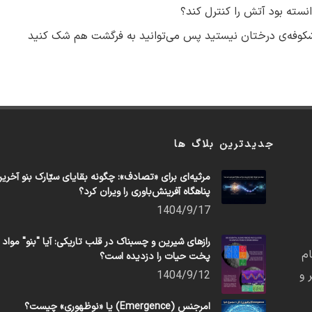
نسته بود آتش را کنترل کند؟
ظر شکوفه‌‌ی درختان نیستید پس می‌توانید به فرگشت هم شک کنید
جدیدترین بلاگ ها
مرثیه‌ای برای «تصادف»: چگونه بقایای سیّارک بنو آخری
پناهگاه آفرینش‌باوری را ویران کرد؟
1404/9/17
رازهای شیرین و چسبناک در قلب تاریکی: آیا "بنو" مواد
م
پخت حیات را دزدیده است؟
 و
1404/9/12
امرجنس (Emergence) یا «نوظهوری» چیست؟