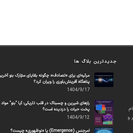
جدیدترین بلاگ ها
مرثیه‌ای برای «تصادف»: چگونه بقایای سیّارک بنو آخری
پناهگاه آفرینش‌باوری را ویران کرد؟
1404/9/17
رازهای شیرین و چسبناک در قلب تاریکی: آیا "بنو" مواد
م
پخت حیات را دزدیده است؟
 و
1404/9/12
امرجنس (Emergence) یا «نوظهوری» چیست؟