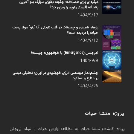
مرثیه‌ای برای «تصادف»: چگونه بقایای سیّارک بنو آخرین
پناهگاه آفرینش‌باوری را ویران کرد؟
1404/9/17
رازهای شیرین و چسبناک در قلب تاریکی: آیا "بنو" مواد پخت
حیات را دزدیده است؟
1404/9/12
امرجنس (Emergence) یا «نوظهوری» چیست؟
1404/9/9
چشم‌انداز مهندسی انرژی خورشیدی در ایران: تحلیلی مبتنی
بر منابع و عملکرد
1404/4/26
پروژه منشا حیات
پروژه اکتشاف منشا حیات به مطالعه زایش حیات از مواد بی‌جان