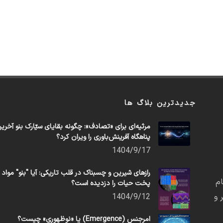
جدیدترین بلاگ ها
مرثیه‌ای برای «تصادف»: چگونه بقایای سیّارک بنو آخری
پناهگاه آفرینش‌باوری را ویران کرد؟
1404/9/17
رازهای شیرین و چسبناک در قلب تاریکی: آیا "بنو" مواد
م
پخت حیات را دزدیده است؟
 و
1404/9/12
امرجنس (Emergence) یا «نوظهوری» چیست؟