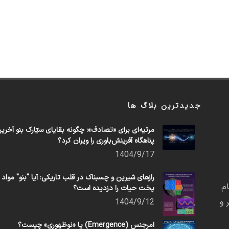
جدیدترین بلاگ ها
مرثیه‌ای برای «تصادف»: چگونه بقایای سیّارک بنو آخری
پناهگاه آفرینش‌باوری را ویران کرد؟
1404/9/17
رازهای شیرین و چسبناک در قلب تاریکی: آیا "بنو" مواد
م
پخت حیات را دزدیده است؟
 و
1404/9/12
امرجنس (Emergence) یا «نوظهوری» چیست؟