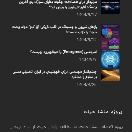
مرثیه‌ای برای «تصادف»: چگونه بقایای سیّارک بنو آخرین
پناهگاه آفرینش‌باوری را ویران کرد؟
1404/9/17
رازهای شیرین و چسبناک در قلب تاریکی: آیا "بنو" مواد پخت
حیات را دزدیده است؟
1404/9/12
امرجنس (Emergence) یا «نوظهوری» چیست؟
1404/9/9
چشم‌انداز مهندسی انرژی خورشیدی در ایران: تحلیلی مبتنی
بر منابع و عملکرد
1404/4/26
پروژه منشا حیات
پروژه اکتشاف منشا حیات به مطالعه زایش حیات از مواد بی‌جان