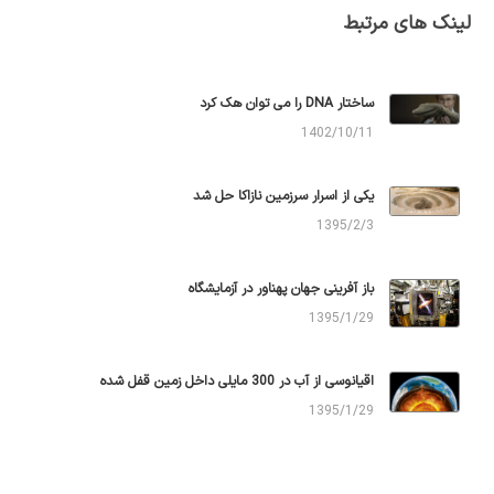
لینک های مرتبط
ساختار DNA را می توان هک کرد
1402/10/11
یکی از اسرار سرزمین نازاکا حل شد
1395/2/3
باز آفرینی جهان پهناور در آزمایشگاه
1395/1/29
اقیانوسی از آب در 300 مایلی داخل زمین قفل شده
1395/1/29