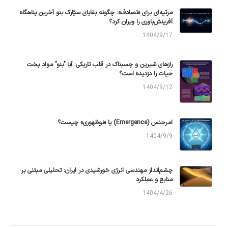
مرثیه‌ای برای «تصادف»: چگونه بقایای سیّارک بنو آخرین پناهگاه
آفرینش‌باوری را ویران کرد؟
1404/9/17
رازهای شیرین و چسبناک در قلب تاریکی: آیا "بنو" مواد پخت
حیات را دزدیده است؟
1404/9/12
امرجنس (Emergence) یا «نوظهوری» چیست؟
1404/9/9
چشم‌انداز مهندسی انرژی خورشیدی در ایران: تحلیلی مبتنی بر
منابع و عملکرد
1404/4/26