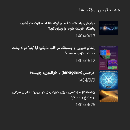
جدیدترین بلاگ ها
مرثیه‌ای برای «تصادف»: چگونه بقایای سیّارک بنو آخرین
پناهگاه آفرینش‌باوری را ویران کرد؟
1404/9/17
رازهای شیرین و چسبناک در قلب تاریکی: آیا "بنو" مواد پخت
حیات را دزدیده است؟
1404/9/12
امرجنس (Emergence) یا «نوظهوری» چیست؟
1404/9/9
چشم‌انداز مهندسی انرژی خورشیدی در ایران: تحلیلی مبتنی
بر منابع و عملکرد
1404/4/26