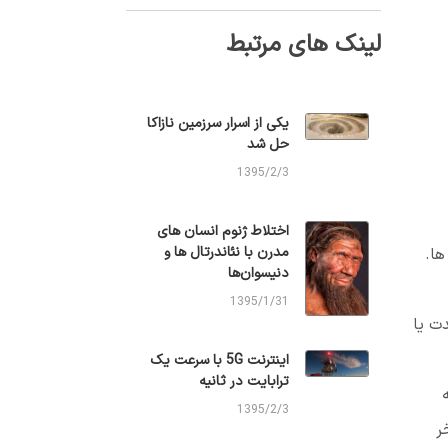
لینک های مرتبط
یکی از اسرار سرزمین نازاکا
حل شد
1395/2/3
اختلاط ژنوم انسان های
مدرن با نئاندرتال ها و
ها.
دنیسوان‌ها
1395/1/31
ت یا
اینترنت 5G با سرعت یک
ترابایت در ثانیه
1395/2/3
ر