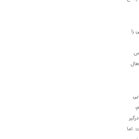
 را
رس
عال
یی
،
رگیر
. اما