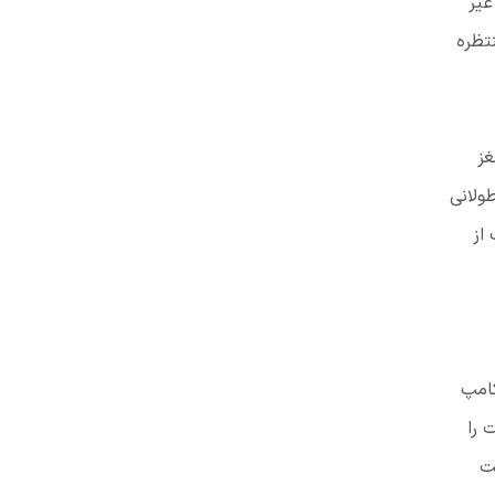
غیر
تظره
غز
ولانی
از
کامپ
 را
ست