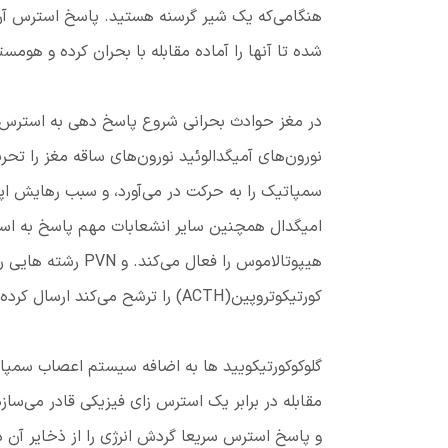
هنگامی‌که یک شیر گرسنه هستید. پاسخ استرس آرای
شده تا آنها را آماده مقابله با بحران کرده و هومستاز
در مغز حوادث بحرانی شروع پاسخ دهی به استرس ر
نورون‌های آمیگدالوئید نورون‌های ساقه مغز را 
سمپاتیک را به حرکت در می‌آورد، و سبب رهایش اپی
هیپوتالاموس را فعال
کورتیکوتروپین(ACTH) را ترشح می‌کند ارسال کرده، که آن هم ترشح گلوکوکورتیکوئید ها را از آدرنال تحریک می‌کند.
گلوکوکورتیکویید ها به اضافه سیستم اعصاب سمپا
مقابله در برابر یک استرس زای فیزیکی قادر می‌سازد
و پاسخ استرس سریعا گردش انرژی را از ذخایر آن د