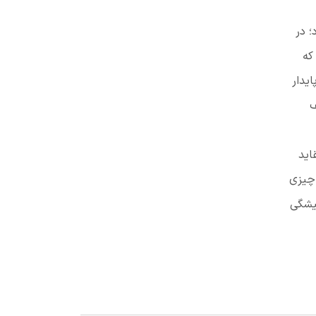
؛ در
که
یدار
ف
اید
 چیزی
میشگی