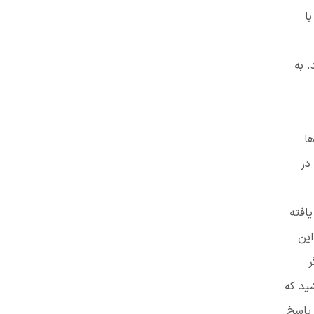
ا
 به
ها
در
افته
این
ر
ید که
 پاسخ