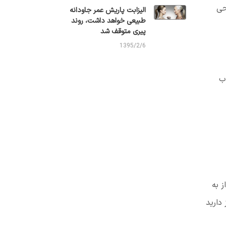
حی
الیزابت پاریش عمر جاودانه
طبیعی خواهد داشت، روند
پیری متوقف شد
1395/2/6
ب
 به
دارید