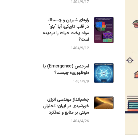
1404/9/17
رازهای شیرین و چسبناک
در قلب تاریکی: آیا "بنو"
مواد پخت حیات را دزدیده
است؟
1404/9/12
امرجنس (Emergence) یا
«نوظهوری» چیست؟
1404/9/9
چشم‌انداز مهندسی انرژی
خورشیدی در ایران: تحلیلی
مبتنی بر منابع و عملکرد
1404/4/26